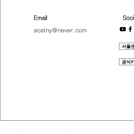
Email
Soci
acatny@naver.com
서울
공식