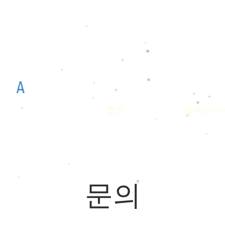
서울 센터 홈페
협회
알렉산더
​문의